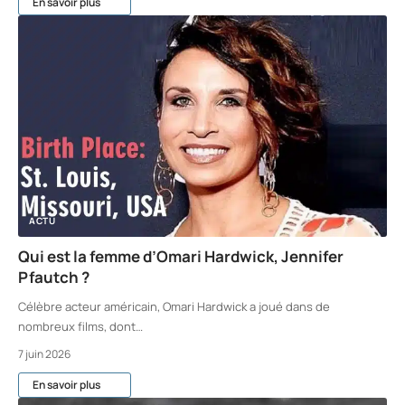
En savoir plus
ACTU
Qui est la femme d’Omari Hardwick, Jennifer
Pfautch ?
Célèbre acteur américain, Omari Hardwick a joué dans de
nombreux films, dont
…
7 juin 2026
En savoir plus