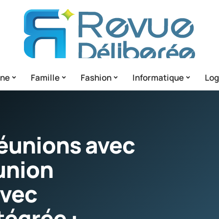
gne
Famille
Fashion
Informatique
Lo
réunions avec
union
avec
tégrée :