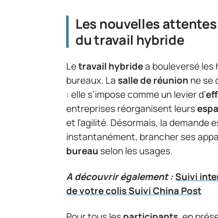
Les nouvelles attentes
du travail hybride
Le
travail hybride
a bouleversé les
bureaux. La
salle de réunion
ne se 
: elle s’impose comme un levier d’
ef
entreprises réorganisent leurs
espa
et l’agilité. Désormais, la demande es
instantanément, brancher ses appare
bureau
selon les usages.
A découvrir également :
Suivi int
de votre colis Suivi China Post
Pour tous les
participants
, en prése