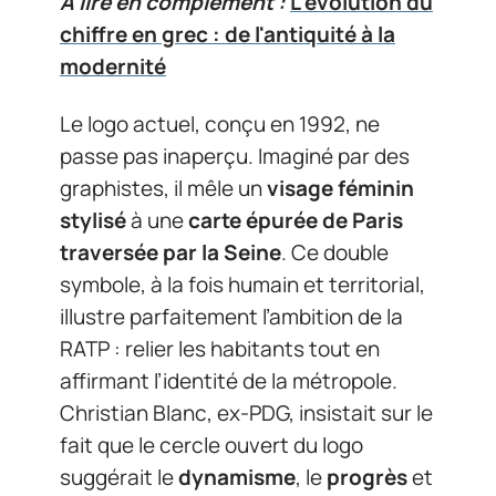
A lire en complément :
L'évolution du
chiffre en grec : de l'antiquité à la
modernité
Le logo actuel, conçu en 1992, ne
passe pas inaperçu. Imaginé par des
graphistes, il mêle un
visage féminin
stylisé
à une
carte épurée de Paris
traversée par la Seine
. Ce double
symbole, à la fois humain et territorial,
illustre parfaitement l’ambition de la
RATP : relier les habitants tout en
affirmant l’identité de la métropole.
Christian Blanc, ex-PDG, insistait sur le
fait que le cercle ouvert du logo
suggérait le
dynamisme
, le
progrès
et