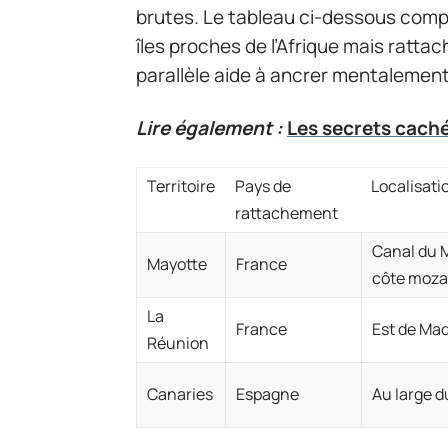
brutes. Le tableau ci-dessous comp
îles proches de l’Afrique mais ratt
parallèle aide à ancrer mentalement
Lire également :
Les secrets cachés
Territoire
Pays de
Localisatio
rattachement
Canal du 
Mayotte
France
côte moz
La
France
Est de Mad
Réunion
Canaries
Espagne
Au large d