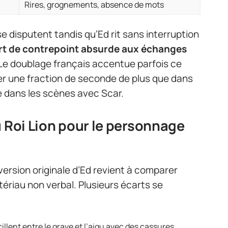
Rires, grognements, absence de mots
se disputent tandis qu’Ed rit sans interruption
rt de contrepoint absurde aux échanges
 Le doublage français accentue parfois ce
rer une fraction de seconde de plus que dans
ue dans les scènes avec Scar.
u Roi Lion pour le personnage
version originale d’Ed revient à comparer
riau non verbal. Plusieurs écarts se
scillent entre le grave et l’aigu avec des cassures