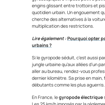
engins glissant entre trottoirs et pi
quotidien urbain. Un engouement qui 
cherche des alternatives à la voitur
multiplication des restrictions.
Lire également :
Pourquoi opter po
urbains ?
Si le gyropode séduit, c’est aussi pa
jungle urbaine qu’aux allées d’un par
aller au bureau, rendez-vous profess
dernier kilomètre. Sa prise en main, f
débutants comme les plus aguerris.
En France, le
gyropode électrique
s
Les 25 km/h imposés par la réglemen