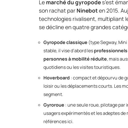
Le
marché du gyropode
s’est éman
son rachat par
Ninebot
en 2015. Au
technologies rivalisent, multipliant le
se décline en quatre grandes catégo
Gyropode classique
(type Segway, Mini
stable, il vise d’abord les
professionnels
personnes à mobilité réduite
, mais aus
quotidiens ou les visites touristiques.
Hoverboard
: compact et dépourvu de guid
loisir ou les déplacements courts. Les m
segment.
Gyroroue
: une seule roue, pilotage par i
usagers expérimentés et les adeptes de m
références ici.